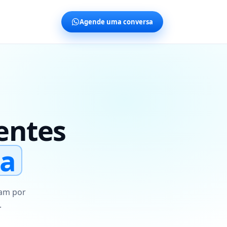
Agende uma conversa
entes
a
ham por
.