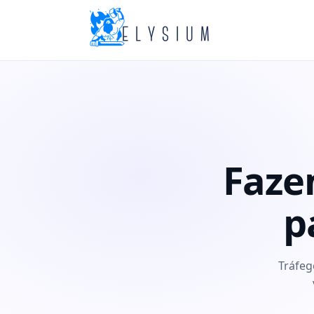
Faze
p
Tráfeg